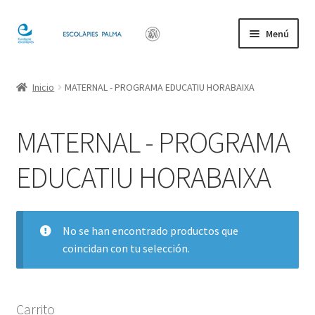
Ir
Ir
Menú
a
al
la
contenido
Inicio
navegación
Inicio
MATERNAL - PROGRAMA EDUCATIU HORABAIXA
Mi cuenta
MATERNAL - PROGRAMA
EDUCATIU HORABAIXA
No se han encontrado productos que
coincidan con tu selección.
Carrito